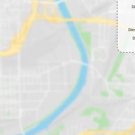
D
Dies
D