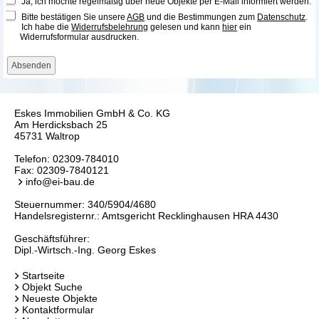
Ja, ich möchte regelmäßig über neue Objekte per E-Mail informiert werden.
Bitte bestätigen Sie unsere
AGB
und die Bestimmungen zum
Datenschutz
.
Ich habe die
Widerrufsbelehrung
gelesen und kann
hier
ein
Widerrufsformular ausdrucken.
Eskes Immobilien GmbH & Co. KG
Am Herdicksbach 25
45731 Waltrop
Telefon:
02309-784010
Fax: 02309-7840121
info@ei-bau.de
Steuernummer: 340/5904/4680
Handelsregisternr.: Amtsgericht Recklinghausen HRA 4430
Geschäftsführer:
Dipl.-Wirtsch.-Ing. Georg Eskes
Startseite
Objekt Suche
Neueste Objekte
Kontaktformular