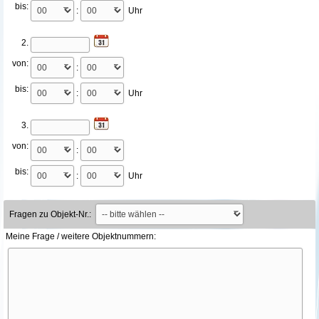
bis:
:
Uhr
2.
von:
:
bis:
:
Uhr
3.
von:
:
bis:
:
Uhr
Fragen zu Objekt-Nr.:
Meine Frage / weitere Objektnummern: